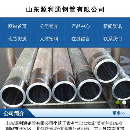
网站首页
公司简介
产品中心
新闻资讯
现货资源
人才招聘
在线留言
联系我们
公司简介
更多>>
山东源利通钢管有限公司坐落于素有“江北水城”美誉的山东省
聊城市开发区，北邻济青-济馆高速公路沿线，京九铁路南北贯