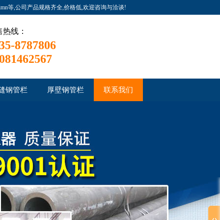
simn等,公司产品规格齐全,价格低,欢迎咨询与洽谈!
售热线：
35-8787806
081462567
缝钢管栏
厚壁钢管栏
联系我们