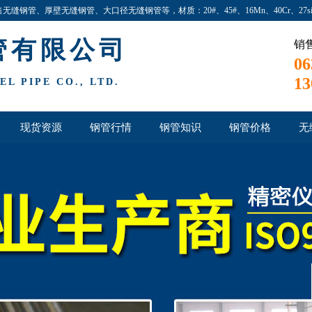
产销售无缝钢管、厚壁无缝钢管、大口径无缝钢管等，材质：20#、45#、16Mn、40Cr、27
管有限公司
销
06
13
L PIPE CO., LTD.
现货资源
钢管行情
钢管知识
钢管价格
无