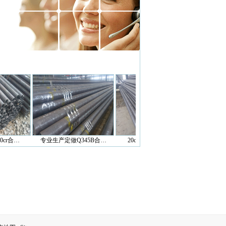
…
专业生产定做Q345B合…
20crmnti齿轮钢无缝…
专业定做27s