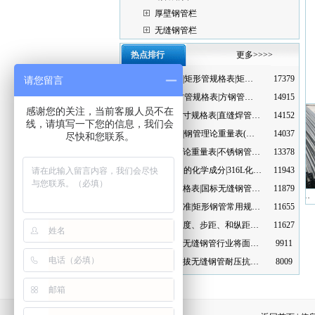
厚壁钢管栏
无缝钢管栏
热点排行
更多>>>>
矩形管尺寸|矩形管规格表|矩…
17379
请您留言
方管尺寸|方管规格表|方钢管…
14915
感谢您的关注，当前客服人员不在
直缝焊管尺寸规格表|直缝焊管…
14152
线，请填写一下您的信息，我们会
钢管规格表|钢管理论重量表(…
14037
尽快和您联系。
不锈钢管理论重量表|不锈钢管…
13378
316L不锈钢的化学成分|316L化…
11943
国标钢管规格表|国标无缝钢管…
11879
密无缝钢管可…
精密钢管制造加工部…
精密无缝钢管现货供…
矩形钢管标准|矩形钢管常用规…
11655
脚手架的高度、步距、和纵距…
11627
2012年聊城无缝钢管行业将面…
9911
如何计算冷拔无缝钢管耐压抗…
8009