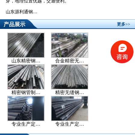
穿，地理位置优越，交通便利。
山东源利通钢…
产品展示
更多>>
山东精密钢…
合金精密无…
精密钢管制…
精密无缝钢…
专业生产定…
专业生产定…