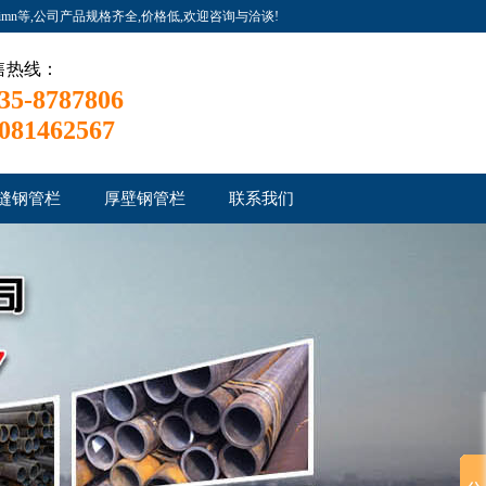
simn等,公司产品规格齐全,价格低,欢迎咨询与洽谈!
售热线：
35-8787806
081462567
缝钢管栏
厚壁钢管栏
联系我们