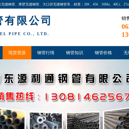
产销售无缝钢管、厚壁无缝钢管、大口径无缝钢管等，材质：20#、45#、16Mn、40Cr、27
管有限公司
销
06
13
L PIPE CO., LTD.
现货资源
钢管行情
钢管知识
钢管价格
无