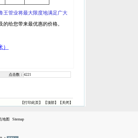
鲁王管业将最大限度地满足广大
及的给您带来最优惠的价格。
米）
点击数：
4221
【
打印此页
】 【
顶部
】【
关闭
】
点地图
Sitemap