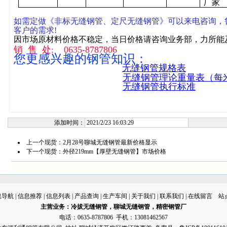
厂家
如需定做《非标无缝钢管、定尺无缝钢管》可以来电咨询，
客户的需求!
因市场原材料价格不稳定，当日价格请咨询业务部，力所能
销 售 处: 0635-8787806
您更感兴趣的钢管知识：
无缝钢管规格表
无缝钢管理论重量表（每
无缝钢管执行标准
添加时间：
2021/2/23 16:03:29
上一个现货：
2月28号聊城无缝钢管最新价格显示
下一个现货：
外径219mm【厚壁无缝钢管】市场价格
息导航
|
信息推荐
|
信息列表
|
产品查询
|
生产车间
|
关于我们
|
联系我们
|
在线留言
站
主营业务：
冷拔无缝钢管
，
聊城无缝钢管
，
精密钢管厂
电话：0635-8787806 手机：13081462567